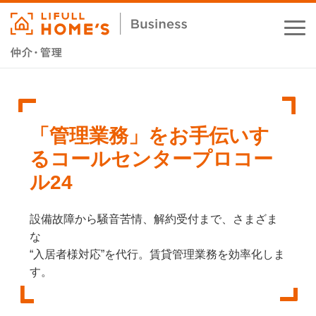
お役立ちコラム
業務支援サービス
「管理業務」をお手伝いす
るコールセンター
プロコー
セミナー・イベント
ル24
成功事例
設備故障から騒音苦情、解約受付まで、さまざま
資料ダウンロード
な
“入居者様対応”を代行。賃貸管理業務を効率化しま
す。