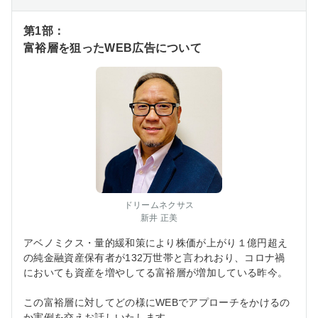
第1部：
富裕層を狙ったWEB広告について
ドリームネクサス
新井 正美
アベノミクス・量的緩和策により株価が上がり１億円超え
の純金融資産保有者が132万世帯と言われおり、コロナ禍
においても資産を増やしてる富裕層が増加している昨今。
この富裕層に対してどの様にWEBでアプローチをかけるの
か実例を交えお話しいたします。