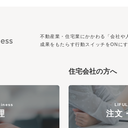
不動産業・住宅業にかかわる「会社や
成果をもたらす行動スイッチを
ON
に
住宅会社の方へ
iness
LIFUL
理
注文