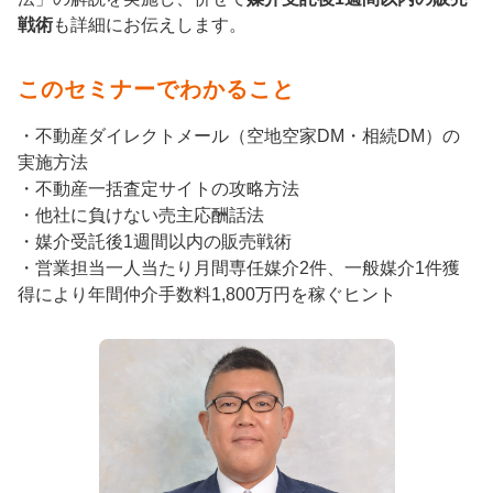
戦術
も詳細にお伝えします。
このセミナーでわかること
・不動産ダイレクトメール（空地空家DM・相続DM）の
実施方法
・不動産一括査定サイトの攻略方法
・他社に負けない売主応酬話法
・媒介受託後1週間以内の販売戦術
・営業担当一人当たり月間専任媒介2件、一般媒介1件獲
得により年間仲介手数料1,800万円を稼ぐヒント