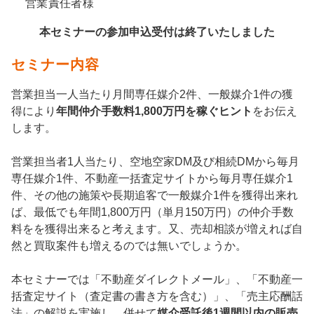
営業責任者様
本セミナーの参加申込受付は終了いたしました
セミナー内容
営業担当一人当たり月間専任媒介2件、一般媒介1件の獲
得により
年間仲介手数料1,800万円を稼ぐヒント
をお伝え
します。
営業担当者1人当たり、空地空家DM及び相続DMから毎月
専任媒介1件、不動産一括査定サイトから毎月専任媒介1
件、その他の施策や長期追客で一般媒介1件を獲得出来れ
ば、最低でも年間1,800万円（単月150万円）の仲介手数
料をを獲得出来ると考えます。又、売却相談が増えれば自
然と買取案件も増えるのでは無いでしょうか。
本セミナーでは「不動産ダイレクトメール」、「不動産一
括査定サイト（査定書の書き方を含む）」、「売主応酬話
法」の解説を実施し、併せて
媒介受託後1週間以内の販売