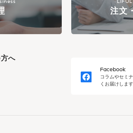
siness
LIFUL
理
注文
の方へ
Facebook
。
コラムやセミ
くお届けしま