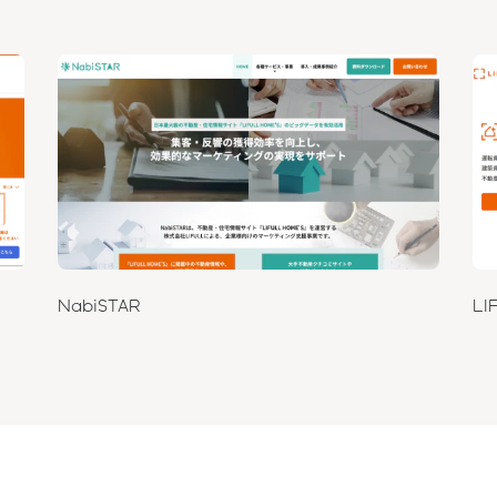
NabiSTAR
LI