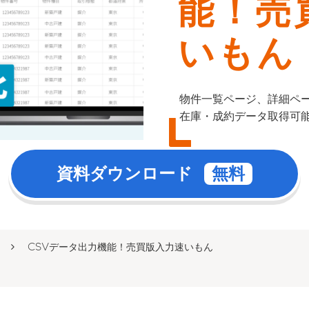
能！売
いもん
物件一覧ページ⁨⁩、詳細ペ
在庫・成約データ取得可
資料ダウンロード
CSVデータ出力機能！売買版入力速いもん