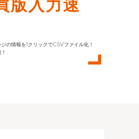
買版入力速
ージの情報を1クリックでCSVファイル化！
能！