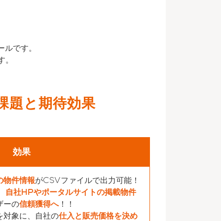
ールです。
す。
課題と期待効果
効果
の物件情報
がCSVファイルで出力可能！
、
自社HPやポータルサイトの掲載物件
ザーの
信頼獲得へ
！！
を対象に、自社の
仕入と販売価格を決め