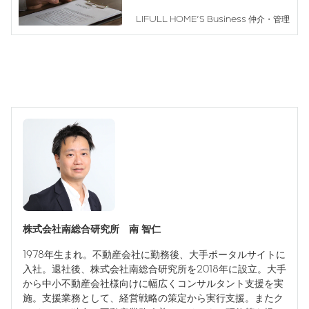
のではなく、すぐに実践できるもので
LIFULL HOME'S Business 仲介・管理
す。繁忙期対策として活用してみてくだ
さい。
株式会社南総合研究所 南 智仁
1978年生まれ。不動産会社に勤務後、大手ポータルサイトに
入社。退社後、株式会社南総合研究所を2018年に設立。大手
から中小不動産会社様向けに幅広くコンサルタント支援を実
施。支援業務として、経営戦略の策定から実行支援。またク