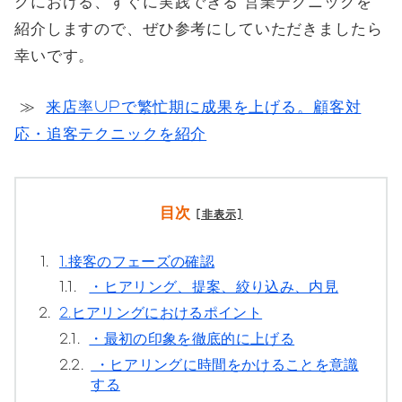
グにおける、すぐに実践できる 営業テクニックを
紹介しますので、ぜひ参考にしていただきましたら
幸いです。
≫
来店率UPで繁忙期に成果を上げる。顧客対
応・追客テクニックを紹介
目次
[非表示]
1.
1.接客のフェーズの確認
1.1.
・ヒアリング、提案、絞り込み、内見
2.
2.ヒアリングにおけるポイント
2.1.
・最初の印象を徹底的に上げる
2.2.
・ヒアリングに時間をかけることを意識
する