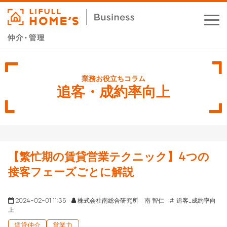
お役立ちコラム
業務支援サービス
追客・成約率向上
セミナー・イベント
成功事例
【繁忙期の賃貸営業テクニック】4つの
資料ダウンロード
接客フェーズごとに解説
2024-02-01 11:35
株式会社南総合研究所 南 智仁
追客_成約率向
上
賃貸仲介
営業力