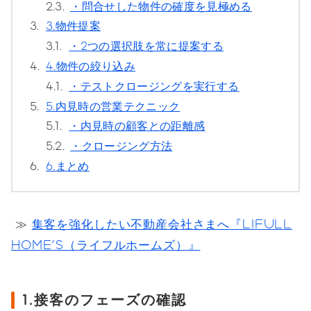
2.3.
・問合せした物件の確度を見極める
3.
3.物件提案
3.1.
・2つの選択肢を常に提案する
4.
4.物件の絞り込み
4.1.
・テストクロージングを実行する
5.
5.内見時の営業テクニック
5.1.
・内見時の顧客との距離感
5.2.
・クロージング方法
6.
6.まとめ
≫
集客を強化したい不動産会社さまへ『LIFULL
HOME'S（ライフルホームズ）』
1.接客のフェーズの確認