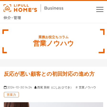
お役立ちコラム
業務支援サービス
営業ノウハウ
セミナー・イベント
成功事例
反応が悪い顧客との初回対応の進め方
資料ダウンロード
2024-10-30 14:24
西尾 英樹（にしお ひでき）
営業ノウハウ
営業力