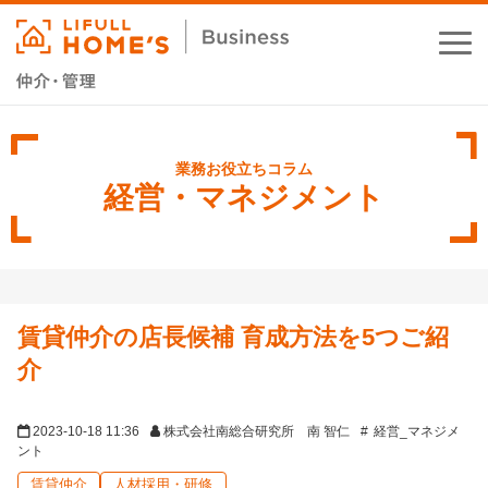
お役立ちコラム
業務支援サービス
経営・マネジメント
セミナー・イベント
成功事例
賃貸仲介の店長候補 育成方法を5つご紹
資料ダウンロード
介
2023-10-18 11:36
株式会社南総合研究所 南 智仁
経営_マネジメ
ント
賃貸仲介
人材採用・研修