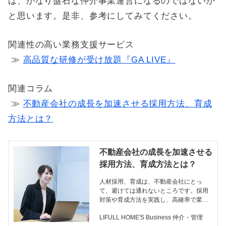
ば、かなり盤石な仲介事業運営になるのではないか
と思います。是非、参考にしてみてください。
関連性の高い業務支援サービス
≫
高品質な研修が受け放題『GA LIVE』
関連コラム
≫
不動産会社の成長を加速させる採用方法、育成
方法とは？
不動産会社の成長を加速させる
採用方法、育成方法とは？
人材採用、育成は、不動産会社にとっ
て、避けては通れないところです。採用
対策や育成方法を実践し、高確率で業績
を伸ばしている不動産会社の事例を紹介
LIFULL HOME'S Business 仲介・管理
します。