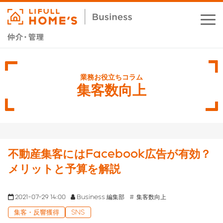
お役立ちコラム
業務支援サービス
集客数向上
セミナー・イベント
成功事例
不動産集客にはFacebook広告が有効？
資料ダウンロード
メリットと予算を解説
2021-07-29 14:00
Business 編集部
集客数向上
集客・反響獲得
SNS