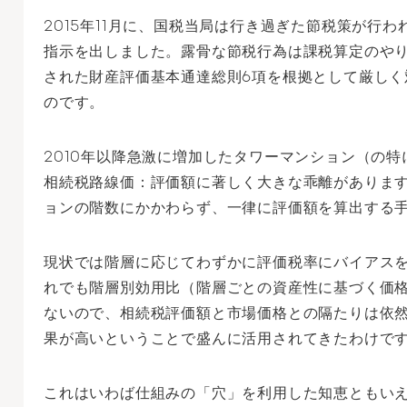
2015年11月に、国税当局は行き過ぎた節税策が行
指示を出しました。露骨な節税行為は課税算定のやり
された財産評価基本通達総則6項を根拠として厳しく
のです。
2010年以降急激に増加したタワーマンション（の
相続税路線価：評価額に著しく大きな乖離がありま
ョンの階数にかかわらず、一律に評価額を算出する
現状では階層に応じてわずかに評価税率にバイアス
れでも階層別効用比（階層ごとの資産性に基づく価
ないので、相続税評価額と市場価格との隔たりは依
果が高いということで盛んに活用されてきたわけで
これはいわば仕組みの「穴」を利用した知恵ともい