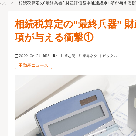
クス
相続税算定の“最終兵器” 財産評価基本通達総則6項が与える
相続税算定の“最終兵器” 
項が与える衝撃①
2022-06-24 11:56
中山 登志朗
業界ネタ_トピックス
不動産ニュース