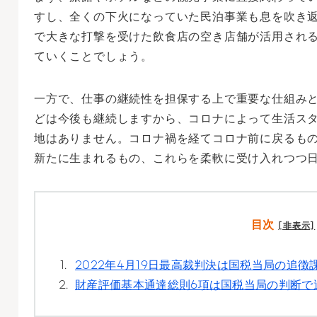
すし、全くの下火になっていた民泊事業も息を吹き
で大きな打撃を受けた飲食店の空き店舗が活用され
ていくことでしょう。
一方で、仕事の継続性を担保する上で重要な仕組み
どは今後も継続しますから、コロナによって生活ス
地はありません。コロナ禍を経てコロナ前に戻るも
新たに生まれるもの、これらを柔軟に受け入れつつ
目次
[非表示]
1.
2022年4月19日最高裁判決は国税当局の追
2.
財産評価基本通達総則6項は国税当局の判断で