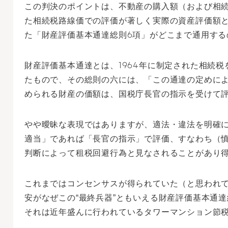
この判決のポイントは、不動産の購入額（および相
た相続税路線価での評価が著しく実際の資産評価額
た「財産評価基本通達総則6項」がどこまで通用する
財産評価基本通達とは、1964年に制定された相続
たもので、その総則の六には、「この通達の定めに
められる財産の価額は、国税庁長官の指示を受けて
やや曖昧な表現ではありますが、適法・違法を明確
適当」であれば「長官の指示」で評価、すなわち（
判断によって租税回避行為と見なされることがあり
これまではコンセンサスが得られていた（と思われ
安がなぜこの“最終兵器”ともいえる財産評価基本通
それは近年盛んに行われているタワーマンション節