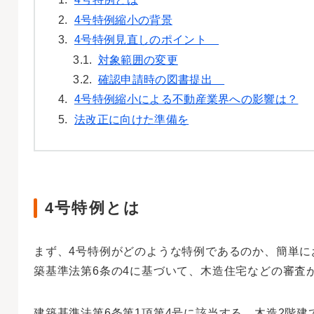
2.
4号特例縮小の背景
3.
4号特例見直しのポイント
3.1.
対象範囲の変更
3.2.
確認申請時の図書提出
4.
4号特例縮小による不動産業界への影響は？
5.
法改正に向けた準備を
4号特例とは
まず、4号特例がどのような特例であるのか、簡単に
築基準法第6条の4に基づいて、木造住宅などの審査
建築基準法第6条第1項第4号に該当する、木造2階