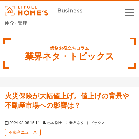
お役立ちコラム
業務支援サービス
業界ネタ・トピックス
セミナー・イベント
成功事例
火災保険が大幅値上げ。値上げの背景や
資料ダウンロード
不動産市場への影響は？
2024-08-08 15:14
辻本 剛士
業界ネタ_トピックス
不動産ニュース