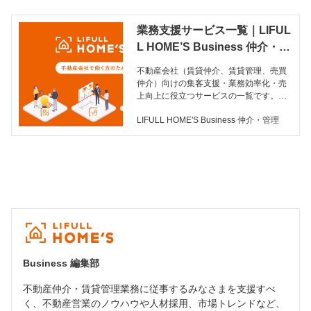
業務支援サービス一覧｜LIFUL
L HOME’S Business 仲介・管
理｜不動産会社（賃貸仲介、賃
不動産会社（賃貸仲介、賃貸管理、売買
貸管理、売買仲介）向け課題発
仲介）向けの集客支援・業務効率化・売
見・解決メディア｜ライフルホ
上向上に役立つサービスの一覧です。｜L
IFULL HOME’S Business 仲介・管理は、
ームズの集客・営業・売上・人
LIFULL HOME'S Business 仲介・管理
不動産仲介・賃貸管理にかかわる「会社
材確保
や人」の課題を発見・解決し、成果をも
たらす行動スイッチをONにするメディア
です。是非、業務課題解決のためにご活
用ください。
Business 編集部
不動産仲介・賃貸管理業務に従事するみなさまを支援すべ
く、不動産営業のノウハウや人材採用、市場トレンドなど、