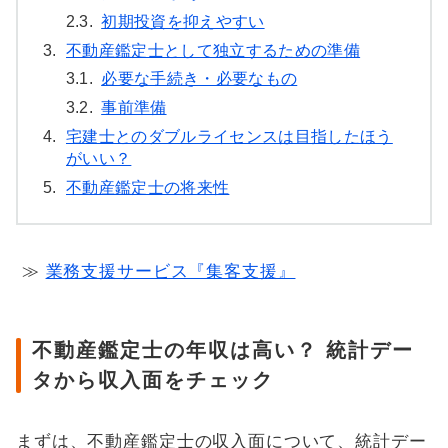
2.3.
初期投資を抑えやすい
3.
不動産鑑定士として独立するための準備
3.1.
必要な手続き・必要なもの
3.2.
事前準備
4.
宅建士とのダブルライセンスは目指したほう
がいい？
5.
不動産鑑定士の将来性
≫
業務支援サービス『集客支援』
不動産鑑定士の年収は高い？ 統計デー
タから収入面をチェック
まずは、不動産鑑定士の収入面について、統計デー