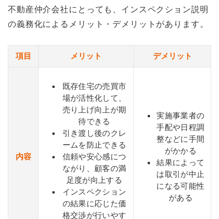
不動産仲介会社にとっても、インスペクション説明
の義務化によるメリット・デメリットがあります。
項目
メリット
デメリット
既存住宅の売買市
場が活性化して、
売り上げ向上が期
実施事業者の
待できる
手配や日程調
引き渡し後のクレ
整などに手間
ームを防止できる
がかかる
内容
信頼や安心感につ
結果によって
ながり、顧客の満
は取引が中止
足度が向上する
になる可能性
インスペクション
がある
の結果に応じた価
格交渉が行いやす