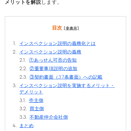
メリットを解説
します。
目次
[非表示]
1.
インスペクション説明の義務化とは
2.
インスペクション説明の義務
2.1.
①あっせん可否の告知
2.2.
②重要事項説明の追加
2.3.
③契約書面（37条書面）への記載
3.
インスペクション説明を実施するメリット・
デメリット
3.1.
売主側
3.2.
買主側
3.3.
不動産仲介会社側
4.
まとめ