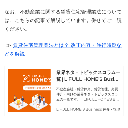
なお、不動産業に関する賃貸住宅管理業法について
は、こちらの記事で解説しています。併せてご一読
ください。
≫
賃貸住宅管理業法とは？ 改正内容・施行時期な
どを解説
業界ネタ・トピックスコラム一
覧 | LIFULL HOME’S Busine
ss 仲介・管理｜不動産会社
不動産会社（賃貸仲介、賃貸管理、売買
（賃貸仲介、賃貸管理、売買仲
仲介）向けの業界ネタ・トピックスコラ
介）向け課題発見・解決メディ
ムの一覧です。｜LIFULL HOME’S Bus
iness 仲介・管理は、不動産仲介・賃貸
ア｜ライフルホームズの集客・
LIFULL HOME'S Business 仲介・管理
管理にかかわる「会社や人」の課題を発
営業・売上・人材確保
見・解決し、成果をもたらす行動スイッ
チをONにするメディアです。是非、業
務課題解決のためにご活用ください。