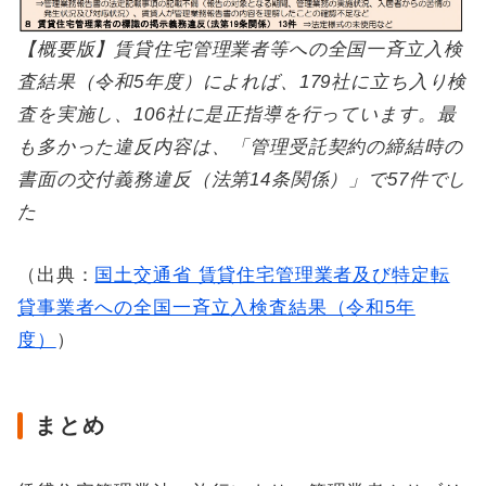
【概要版】賃貸住宅管理業者等への全国一斉立入検
査結果（令和5年度）によれば、179社に立ち入り検
査を実施し、106社に是正指導を行っています。最
も多かった違反内容は、「管理受託契約の締結時の
書面の交付義務違反（法第14条関係）」で57件でし
た
（出典：
国土交通省 賃貸住宅管理業者及び特定転
貸事業者への全国一斉立入検査結果（令和5年
度）
）
まとめ