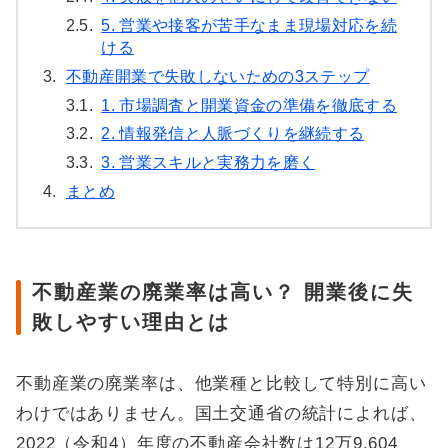
2.5.
5. 営業や接客が苦手なまま現場対応を続
ける
3.
不動産開業で失敗しないための3ステップ
3.1.
1. 市場調査と開業資金の準備を徹底する
3.2.
2. 情報発信と人脈づくりを継続する
3.3.
3. 営業スキルと実務力を磨く
4.
まとめ
不動産業の廃業率は高い？ 開業後に失
敗しやすい理由とは
不動産業の廃業率は、他業種と比較して特別に高い
わけではありません。国土交通省の統計によれば、
2022（令和4）年度の不動産会社数は12万9,604