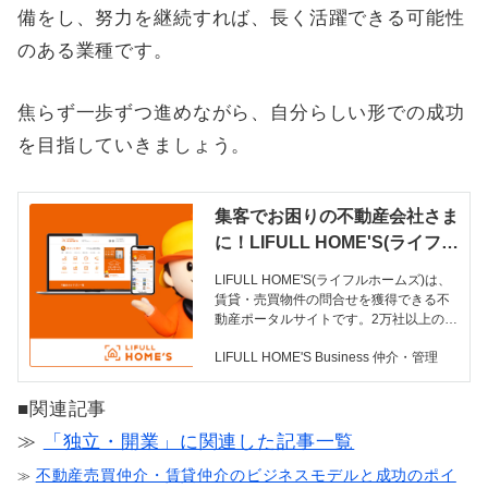
備をし、努力を継続すれば、長く活躍できる可能性
のある業種です。
焦らず一歩ずつ進めながら、自分らしい形での成功
を目指していきましょう。
集客でお困りの不動産会社さま
に！LIFULL HOME'S(ライフル
ホームズ) | LIFULL HOME'S B
LIFULL HOME'S(ライフルホームズ)は、
usiness 仲介・管理
賃貸・売買物件の問合せを獲得できる不
動産ポータルサイトです。2万社以上の不
動産会社に選ばれた確かな集客力で、貴
LIFULL HOME'S Business 仲介・管理
社の営業活動をサポートいたします。こ
のページは、LIFULL HOME'S(ライフル
ホームズ) の料金体系やサービスの特徴に
■関連記事
ついて説明しています。
≫
「独立・開業」に関連した記事一覧
不動産売買仲介・賃貸仲介のビジネスモデルと成功のポイ
≫