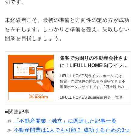
切です。
未経験者こそ、最初の準備と方向性の定め方が成功
を左右します。しっかりと準備を整え、失敗しない
開業を目指しましょう。
集客でお困りの不動産会社さま
に！LIFULL HOME'S(ライフル
ホームズ) | LIFULL HOME'S B
LIFULL HOME'S(ライフルホームズ)は、
usiness 仲介・管理
賃貸・売買物件の問合せを獲得できる不
動産ポータルサイトです。2万社以上の不
動産会社に選ばれた確かな集客力で、貴
LIFULL HOME'S Business 仲介・管理
社の営業活動をサポートいたします。こ
のページは、LIFULL HOME'S(ライフル
ホームズ) の料金体系やサービスの特徴に
■関連記事
ついて説明しています。
≫
「不動産開業・独立」に関連した記事一覧
≫
不動産開業は1人でも可能？ 成功するための3つ