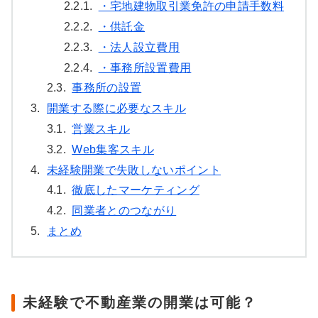
2.2.1.
・宅地建物取引業免許の申請手数料
2.2.2.
・供託金
2.2.3.
・法人設立費用
2.2.4.
・事務所設置費用
2.3.
事務所の設置
3.
開業する際に必要なスキル
3.1.
営業スキル
3.2.
Web集客スキル
4.
未経験開業で失敗しないポイント
4.1.
徹底したマーケティング
4.2.
同業者とのつながり
5.
まとめ
未経験で不動産業の開業は可能？