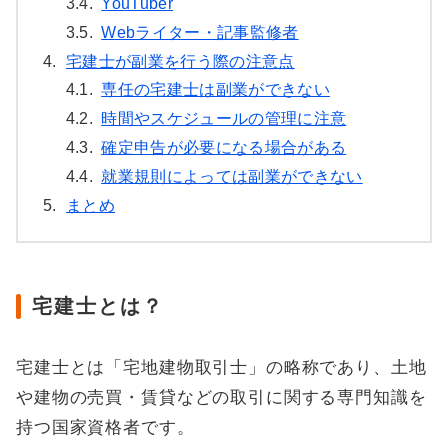
3.4.
YouTuber
3.5.
Webライター・記事監修者
4.
宅建士が副業を行う際の注意点
4.1.
専任の宅建士は副業ができない
4.2.
時間やスケジュールの管理に注意
4.3.
確定申告が必要になる場合がある
4.4.
就業規則によっては副業ができない
5.
まとめ
宅建士とは？
宅建士とは「宅地建物取引士」の略称であり、土地
や建物の売買・賃貸などの取引に関する専門知識を
持つ国家資格者です。