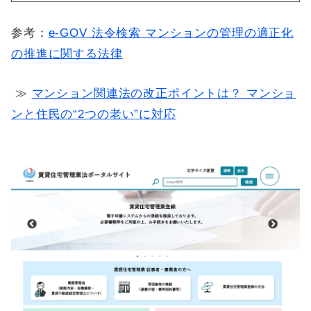
参考：
e-GOV 法令検索 マンションの管理の適正化
の推進に関する法律
≫
マンション関連法の改正ポイントは？ マンショ
ンと住民の“2つの老い”に対応