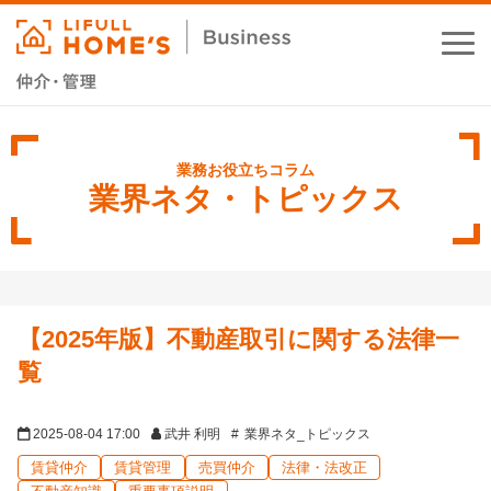
お役立ちコラム
業務支援サービス
業界ネタ・トピックス
セミナー・イベント
成功事例
【2025年版】不動産取引に関する法律一
資料ダウンロード
覧
2025-08-04 17:00
武井 利明
業界ネタ_トピックス
賃貸仲介
賃貸管理
売買仲介
法律・法改正