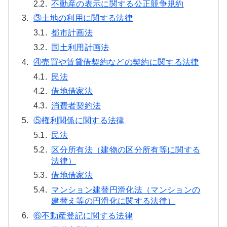
2.2.
不動産の表示に関する公正競争規約
3.
③土地の利用に関する法律
3.1.
都市計画法
3.2.
国土利用計画法
4.
④売買や賃貸借契約などの契約に関する法律
4.1.
民法
4.2.
借地借家法
4.3.
消費者契約法
5.
⑤権利関係に関する法律
5.1.
民法
5.2.
区分所有法（建物の区分所有等に関する
法律）
5.3.
借地借家法
5.4.
マンション建替円滑化法（マンションの
建替え等の円滑化に関する法律）
6.
⑥不動産登記に関する法律