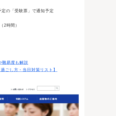
予定の「受験票」で通知予定
で（2時間）
や難易度も解説
・過ごし方・当日対策リスト】